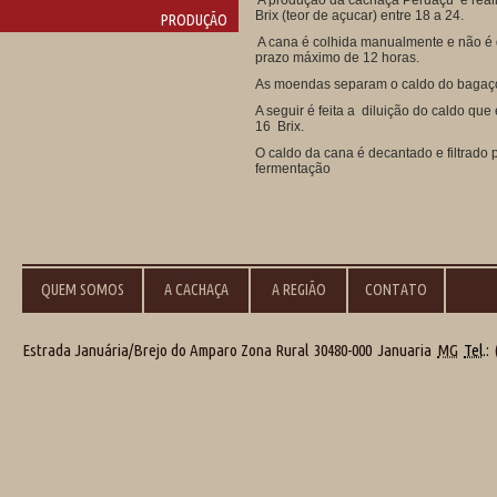
A produção da cachaça Peruaçu é reali
Brix (teor de açucar) entre 18 a 24.
PRODUÇÃO
A cana é colhida manualmente e não é q
prazo máximo de 12 horas.
As moendas separam o caldo do bagaço,
A seguir é feita a diluição do caldo qu
16 Brix.
O caldo da cana é decantado e filtrado
fermentação
QUEM SOMOS
A CACHAÇA
A REGIÃO
CONTATO
Estrada Januária/Brejo do Amparo Zona Rural
30480-000
Januaria
MG
Tel
.: