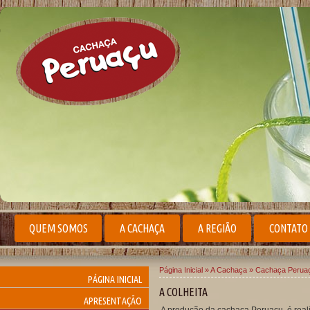
QUEM SOMOS
A CACHAÇA
A REGIÃO
CONTATO
Página Inicial
»
A Cachaça
»
Cachaça Peruaçu
PÁGINA INICIAL
A COLHEITA
APRESENTAÇÃO